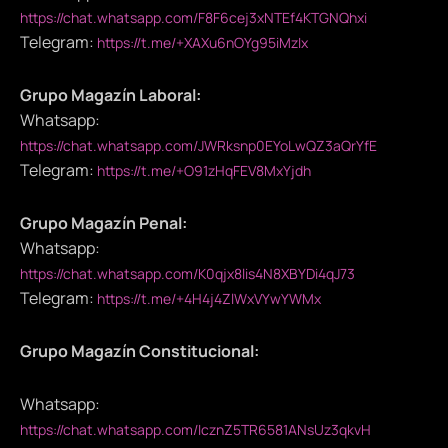
https://chat.whatsapp.com/F8F6cej3xNTEf4KTGNQhxi
Telegram:
https://t.me/+XAXu6nOYg95iMzIx
Grupo Magazín Laboral:
Whatsapp:
https://chat.whatsapp.com/JWRksnp0EYoLwQZ3aQrYfE
Telegram:
https://t.me/+O91zHqFEV8MxYjdh
Grupo Magazín Penal:
Whatsapp:
https://chat.whatsapp.com/K0qjx8lis4N8XBYDi4qJ73
Telegram:
https://t.me/+4H4j4ZlWxVYwYWMx
Grupo Magazín Constitucional:
Whatsapp:
https://chat.whatsapp.com/IcznZ5TR6581ANsUz3qkvH