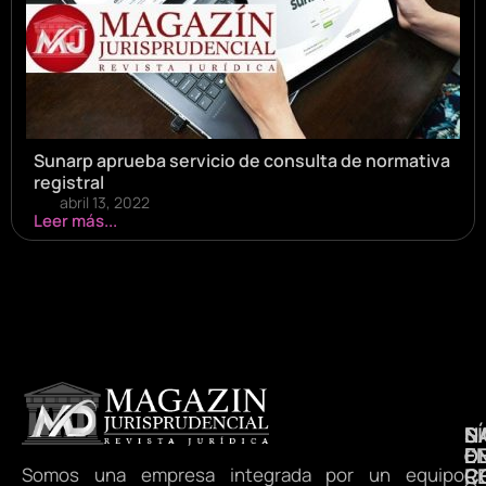
Sunarp aprueba servicio de consulta de normativa
registral
abril 13, 2022
Leer más...
N
S
D
E
D
Somos una empresa integrada por un equipo
R
C