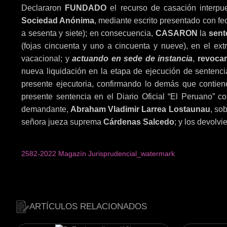
Declararon
FUNDADO
el recurso de casación inter
Sociedad Anónima
, mediante escrito presentado con fe
a sesenta y siete); en consecuencia,
CASARON
la
sent
(fojas cincuenta y uno a cincuenta y nueve), en el e
vacacional; y
actuando en sede de instancia
,
revoca
nueva liquidación en la etapa de ejecución de sentenci
presente ejecutoria, confirmando lo demás que contien
presente sentencia en el Diario Oficial “El Peruano” co
demandante,
Abraham Vladimir Larrea Lostaunau
, so
señora jueza suprema
Cárdenas Salcedo
; y los devolvi
2582-2022 Magazín Jurisprudencial_watermark
ARTÍCULOS RELACIONADOS