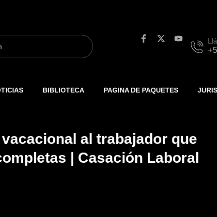
F
X
Y
Ll
a
-
o
+5
c
t
u
e
w
t
b
i
u
o
t
b
o
t
e
TICIAS
BIBLIOTECA
PAGINA DE PAQUETES
JURI
k
e
-
r
f
vacacional al trabajador que
completas | Casación Laboral