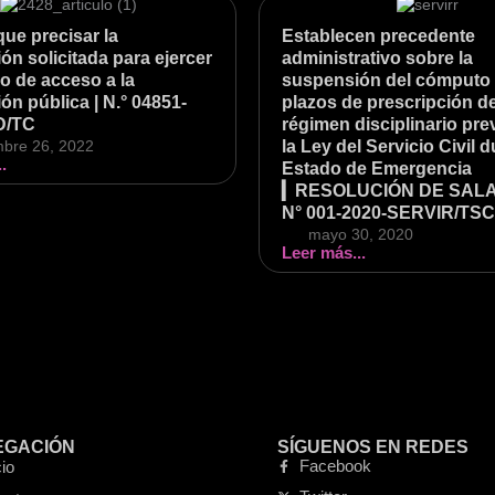
que precisar la
Establecen precedente
ón solicitada para ejercer
administrativo sobre la
o de acceso a la
suspensión del cómputo 
ón pública | N.° 04851-
plazos de prescripción de
D/TC
régimen disciplinario pre
mbre 26, 2022
la Ley del Servicio Civil d
.
Estado de Emergencia
▎RESOLUCIÓN DE SAL
N° 001-2020-SERVIR/TSC
mayo 30, 2020
Leer más...
EGACIÓN
SÍGUENOS EN REDES
Facebook
cio