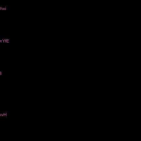
hxi
rYfE
3
kvH