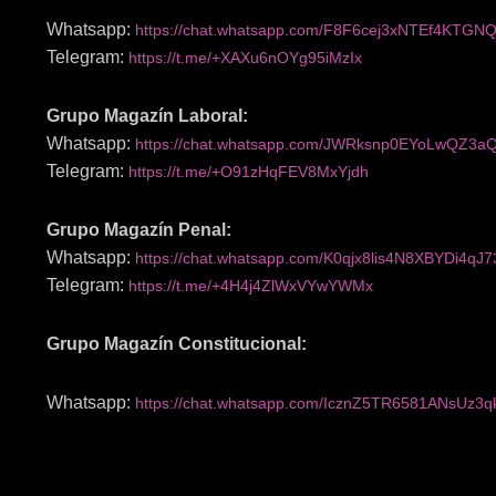
Whatsapp:
https://chat.whatsapp.com/F8F6cej3xNTEf4KTGNQ
Telegram:
https://t.me/+XAXu6nOYg95iMzIx
Grupo Magazín Laboral:
Whatsapp:
https://chat.whatsapp.com/JWRksnp0EYoLwQZ3aQ
Telegram:
https://t.me/+O91zHqFEV8MxYjdh
Grupo Magazín Penal:
Whatsapp:
https://chat.whatsapp.com/K0qjx8lis4N8XBYDi4qJ7
Telegram:
https://t.me/+4H4j4ZlWxVYwYWMx
Grupo Magazín Constitucional:
Whatsapp:
https://chat.whatsapp.com/IcznZ5TR6581ANsUz3q