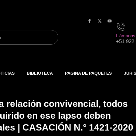
F
X
Y
a
-
o
c
t
u
Llámanos
e
w
t
+51 922
b
i
u
o
t
b
o
t
e
k
e
-
r
f
TICIAS
BIBLIOTECA
PAGINA DE PAQUETES
JURI
la relación convivencial, todos
uirido en ese lapso deben
ales | CASACIÓN N.° 1421-2020