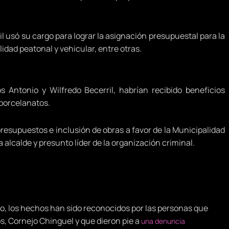
il usó su cargo para lograr la asignación presupuestal para la
lidad peatonal y vehicular, entre otras.
 Antonio y Wilfredo Becerril, habrían recibido beneficios
porcelanatos.
presupuestos e inclusión de obras a favor de la Municipalidad
alcalde y presunto líder de la organización criminal.
El papel
blica, porque la labor de la representación comprende las
se cobra un porcentaje por esta gestión esta actividad de
co, los hechos han sido reconocidos por las personas que
os, Cornejo Chinguel y que dieron pie a
una denuncia