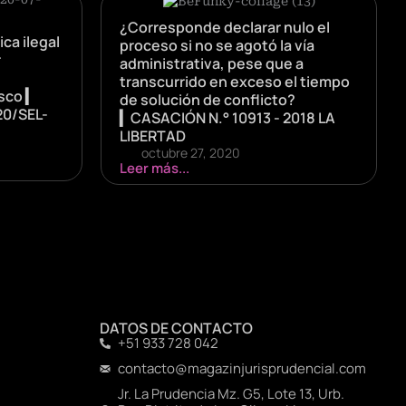
¿Corresponde declarar nulo el
ca ilegal
proceso si no se agotó la vía
r
administrativa, pese que a
transcurrido en exceso el tiempo
sco ▎
de solución de conflicto?
20/SEL-
▎CASACIÓN N.° 10913 - 2018 LA
LIBERTAD
octubre 27, 2020
Leer más...
DATOS DE CONTACTO
+51 933 728 042
contacto@magazinjurisprudencial.com
Jr. La Prudencia Mz. G5, Lote 13, Urb.