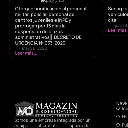
Otorgan bonificación al personal
Sunarp r
militar, policial, personal de
vehículo
centros juveniles e INPE y
cita
prorrogan por 15 días la
junio 8
Leer más..
suspensión de plazos
administrativos ▎DECRETO DE
URGENCIA Nº 053-2020
mayo 6, 2020
Leer más...
NAV
Ini
No
Somos una empresa integrada por un
Pu
equipo altamente capacitado,