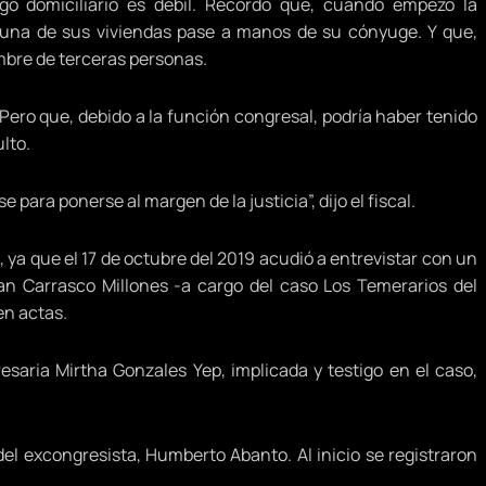
igo domiciliario es débil. Recordó que, cuando empezó la
e una de sus viviendas pase a manos de su cónyuge. Y que,
mbre de terceras personas.
. Pero que, debido a la función congresal, podría haber tenido
lto.
para ponerse al margen de la justicia”, dijo el fiscal.
, ya que el 17 de octubre del 2019 acudió a entrevistar con un
Juan Carrasco Millones -a cargo del caso Los Temerarios del
en actas.
saria Mirtha Gonzales Yep, implicada y testigo en el caso,
el excongresista, Humberto Abanto. Al inicio se registraron