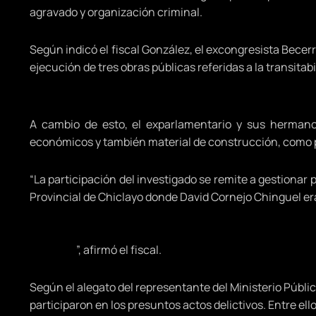
agravado y organización criminal.
Según indicó el fiscal González, el excongresista Becerr
ejecución de tres obras públicas referidas a la transitabi
A cambio de esto, el exparlamentario y sus hermanos
económicos y también material de construcción, como 
“La participación del investigado se remite a gestionar 
Provincial de Chiclayo donde David Cornejo Chinguel era 
que le correspondía era de la venta de la función pu
gestiones ante las entidades públicas, pero cuando 
pervierte
”, afirmó el fiscal.
Según el alegato del representante del Ministerio Públi
participaron en los presuntos actos delictivos. Entre ell