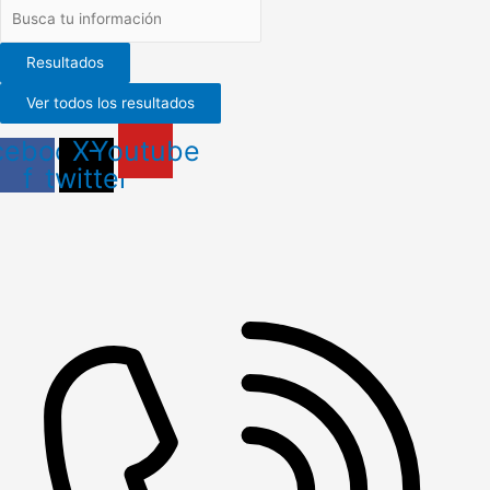
Resultados
Ver todos los resultados
cebook-
X-
Youtube
f
twitter