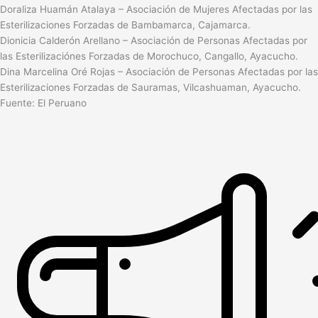
Doraliza Huamán Atalaya – Asociación de Mujeres Afectadas por las
Esterilizaciones Forzadas de Bambamarca, Cajamarca.
Dionicia Calderón Arellano – Asociación de Personas Afectadas por
las Esterilizaciónes Forzadas de Morochuco, Cangallo, Ayacucho.
Dina Marcelina Oré Rojas – Asociación de Personas Afectadas por las
Esterilizaciones Forzadas de Sauramas, Vilcashuaman, Ayacucho.
Fuente: El Peruano